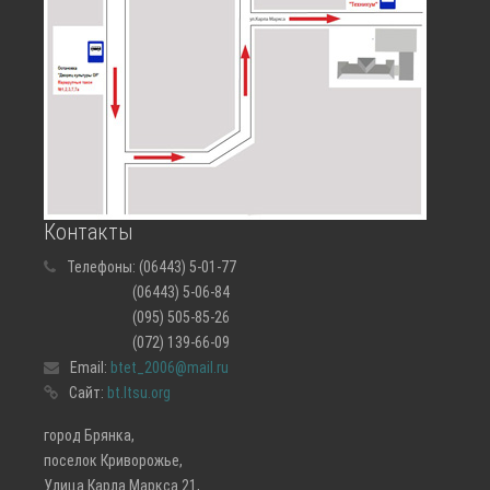
Контакты
Телефоны:
(06443) 5-01-77
(06443) 5-06-84
(095) 505-85-26
(072) 139-66-09
Email:
btet_2006@mail.ru
Сайт:
bt.ltsu.org
город Брянка,
поселок Криворожье,
Улица Карла Маркса 21,