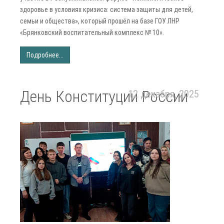
здоровье в условиях кризиса: система защиты для детей,
семьи и общества», который прошёл на базе ГОУ ЛНР
«Брянковский воспитательный комплекс № 10».
Подробнее...
День Конституции России
12 декабря, 2025