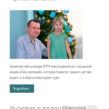
Брянковский колледж ЛГПУ присоединился к городской
акции «Ёлка желаний», которая помогает дарить детям
радость и веру в новогоднее чудо.
Подробнее...
Участие в волонтёрской
30 декабря, 2025