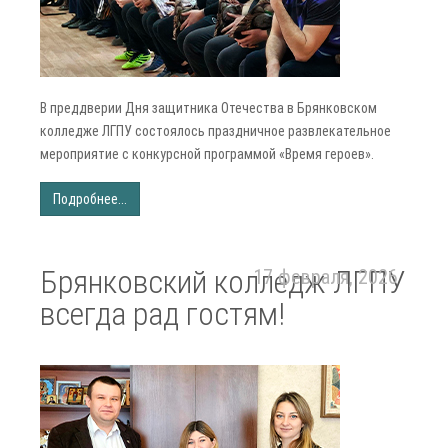
В преддверии Дня защитника Отечества в Брянковском
колледже ЛГПУ состоялось праздничное развлекательное
мероприятие с конкурсной программой «Время героев».
Подробнее...
Брянковский колледж ЛГПУ
17 февраля, 2026
всегда рад гостям!