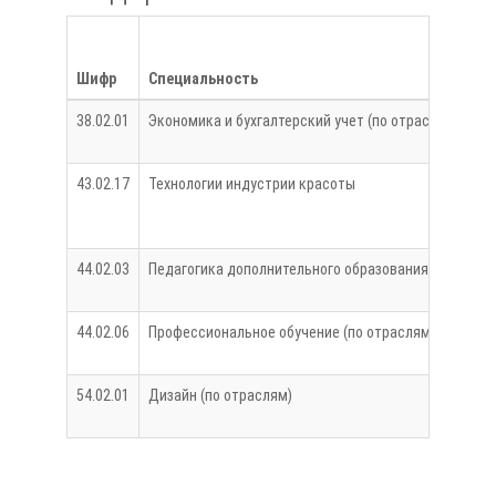
Шифр
Специальность
Ф
38.02.01
Экономика и бухгалтерский учет (по отраслям)
ФГ
43.02.17
Технологии индустрии красоты
ФГ
44.02.03
Педагогика дополнительного образования
ФГ
44.02.06
Профессиональное обучение (по отраслям)
ФГ
54.02.01
Дизайн (по отраслям)
ФГ
ФГ