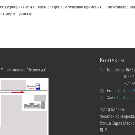
е мероприятие и желаем студентам успешно применять полученные знания
ют мир к лучшему!
Контакты
" - остановка "Техникум"
Телефоны:
8(857
8(857-43) 5
+7 959 171
Email:
btet_200
Сайт:
bt.ltsu.org
город Брянка,
поселок Криворожь
Улица Карла Маркса
ЛНР