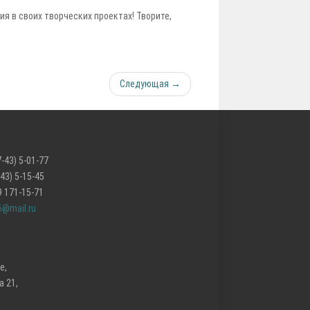
 в своих творческих проектах! Творите,
Следующая →
-43) 5-01-77
-15-45
-15-71
6@mail.ru
е,
 21,