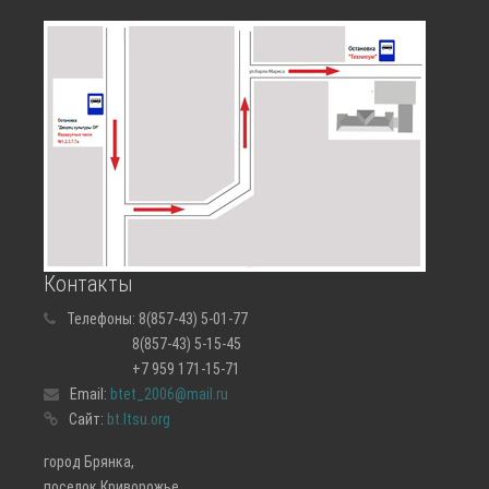
Контакты
Телефоны:
8(857-43) 5-01-77
8(857-43) 5-15-45
+7 959 171-15-71
Email:
btet_2006@mail.ru
Сайт:
bt.ltsu.org
город Брянка,
поселок Криворожье,