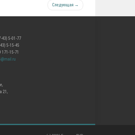
Следующая →
-43) 5-01-77
-15-45
-15-71
6@mail.ru
е,
 21,