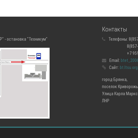
Контакты
" - остановка "Техникум"
Телефоны:
8(857
8(857-43) 5
+7 959 171
Email:
btet_200
Сайт:
bt.ltsu.org
город Брянка,
поселок Криворожь
Улица Карла Маркса
ЛНР