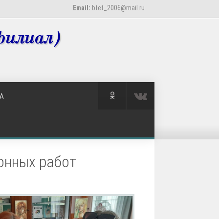
Email:
btet_2006@mail.ru
А
онных работ