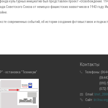
фонда культурных инициатив был представлен проект «Освобождение. 19
ада Советского Союза от немецко-фашистских захватчиков в 1943 году. И
ойне.
ксте современных событий, об истории создания фотовыставок и подкаста
Контакты
" - остановка "Техникум"
Телефоны:
(0644
(06443) 5-
(095) 505-
(072) 139-
Email:
btet_200
Сайт:
bt.ltsu.org