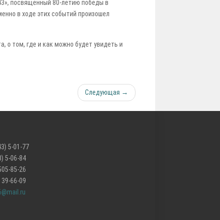
43», посвященный 80-летию победы в
менно в ходе этих событий произошел
, о том, где и как можно будет увидеть и
Следующая →
3) 5-01-77
06-84
85-26
66-09
6@mail.ru